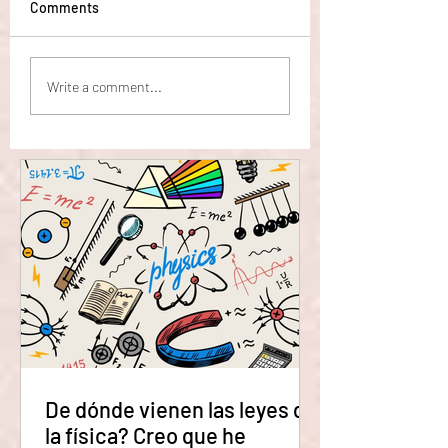
Comments
Físicos logran crear
Científicos tratan
Write a comment...
materia a partir de la
imitar el Big Bang
nada (el vacío cuántico).
producen oro por
accidente.
De dónde vienen las leyes de
la física? Creo que he