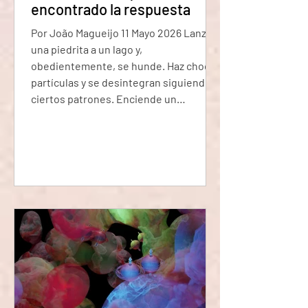
encontrado la respuesta
Por João Magueijo 11 Mayo 2026 Lanza
una piedrita a un lago y,
obedientemente, se hunde. Haz chocar
partículas y se desintegran siguiendo
ciertos patrones. Enciende un
interruptor y aparece la luz. La realidad,
con toda su gloria y drama cósmico,
parece operar de una manera
consistente y predecible. Los físicos
como yo solemos atribuir este hecho
tan conveniente a lo que llamamos las
leyes de la naturaleza. Estas leyes se
aplican igual en todas partes: la misma
fuerza de gr