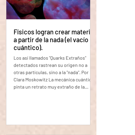
Físicos logran crear materia
a partir de la nada (el vacío
cuántico).
Los así llamados "Quarks Extraños"
detectados rastrean su origen no a
otras partículas, sino a la "nada". Por
Clara Moskowitz La mecánica cuántica
pinta un retrato muy extraño de la
realidad, uno que incluye conexiones
fantasmales entre cosas separadas,
incertidumbres inquietantes, y talvez lo
más extraño, partículas que
espontáneamente surgen del vacío del
espacio. Estas partículas llamadas