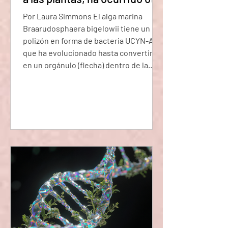
vez, justo hoy.
Por Laura Simmons El alga marina
Braarudosphaera bigelowii tiene un
polizón en forma de bacteria UCYN-A,
que ha evolucionado hasta convertirse
en un orgánulo (flecha) dentro de la
célula del alga. Un evento que solo se
sabe que ha ocurrido tres veces antes
en la historia de la vida en la Tierra
acaba de documentarse nuevamente.
Una bacteria marina fue subsumida en
su organismo huésped alga,
coevolucionando con él durante el
tiempo suficiente para que ahora
pueda considerarse