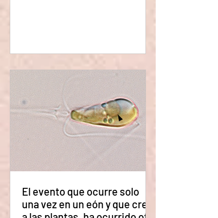
tiempo que nuestro conocimiento de
hoy nos dice que hay una diferencia
fundamental entre un átomo de oro y
uno de plomo, también nos dice que un
átomo de plomo contiene solo tres
protones más que un átomo de oro. ¿No
sería posible simplemente extraer esso
tres protones del átomo de plomo y ya?
¿Conver
El evento que ocurre solo
una vez en un eón y que creó
a las plantas, ha ocurrido otra