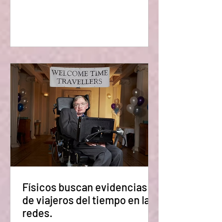
detectado una potente radiación de
rayos gamma que emerge de una
estructura "similar a un halo" que rodea
la Vía Láctea. Su frecuencia e
intensidad sugieren que esto podría
ser materia oscura. Los científicos han
sabido durante casi dos décadas que
hay un resplan
Físicos buscan evidencias
de viajeros del tiempo en las
redes.