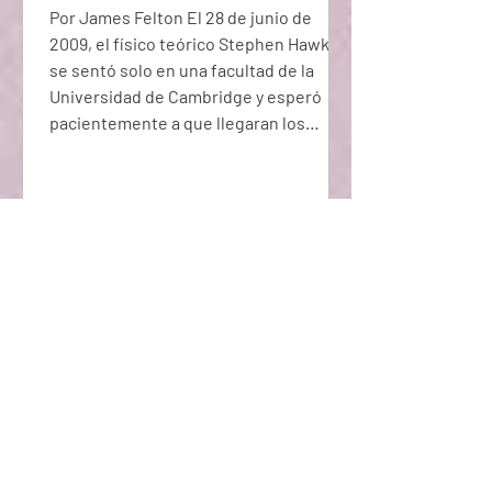
Por James Felton El 28 de junio de
2009, el físico teórico Stephen Hawking
se sentó solo en una facultad de la
Universidad de Cambridge y esperó
pacientemente a que llegaran los
invitados a su fiesta. Luego al día
siguiente envió las invitaciones.
Hawking estaba realizando un
experimento (presumiblemente con
sentido del humor irónico) para ver si
era posible viajar en el tiempo. La idea
era que, si enviaba las invitaciones
después de que se celebrara el evento,
solo los viaje