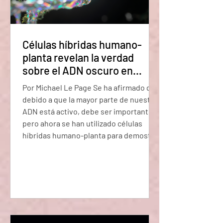
Células híbridas humano-
planta revelan la verdad
sobre el ADN oscuro en
nuestro genoma (El retorno
Por Michael Le Page Se ha afirmado que
del ADN Basura)
debido a que la mayor parte de nuestro
ADN está activo, debe ser importante,
pero ahora se han utilizado células
híbridas humano-planta para demostrar
que esta actividad es principalmente
ruido aleatorio. Las células que
contienen ADN humano y vegetal
revelan algo fundamental sobre
nuestro genoma ¿Cuánto de nuestro
genoma realmente importa? Algunos
argumentan que debido a que la mayor