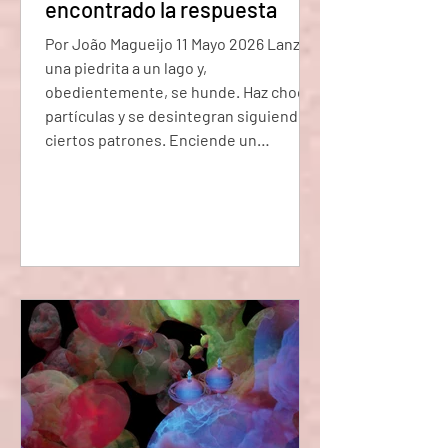
encontrado la respuesta
Por João Magueijo 11 Mayo 2026 Lanza
una piedrita a un lago y,
obedientemente, se hunde. Haz chocar
partículas y se desintegran siguiendo
ciertos patrones. Enciende un
interruptor y aparece la luz. La realidad,
con toda su gloria y drama cósmico,
parece operar de una manera
consistente y predecible. Los físicos
como yo solemos atribuir este hecho
tan conveniente a lo que llamamos las
leyes de la naturaleza. Estas leyes se
aplican igual en todas partes: la misma
fuerza de gr