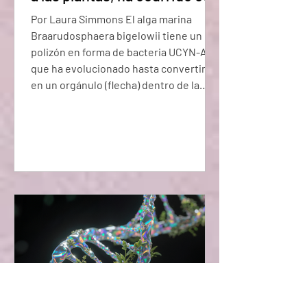
vez, justo hoy.
Por Laura Simmons El alga marina
Braarudosphaera bigelowii tiene un
polizón en forma de bacteria UCYN-A,
que ha evolucionado hasta convertirse
en un orgánulo (flecha) dentro de la
célula del alga. Un evento que solo se
sabe que ha ocurrido tres veces antes
en la historia de la vida en la Tierra
acaba de documentarse nuevamente.
Una bacteria marina fue subsumida en
su organismo huésped alga,
coevolucionando con él durante el
tiempo suficiente para que ahora
pueda considerarse