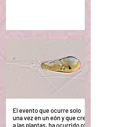
tiempo que nuestro conocimiento de
hoy nos dice que hay una diferencia
fundamental entre un átomo de oro y
uno de plomo, también nos dice que un
átomo de plomo contiene solo tres
protones más que un átomo de oro. ¿No
sería posible simplemente extraer esso
tres protones del átomo de plomo y ya?
¿Conver
El evento que ocurre solo
una vez en un eón y que creó
a las plantas, ha ocurrido otra