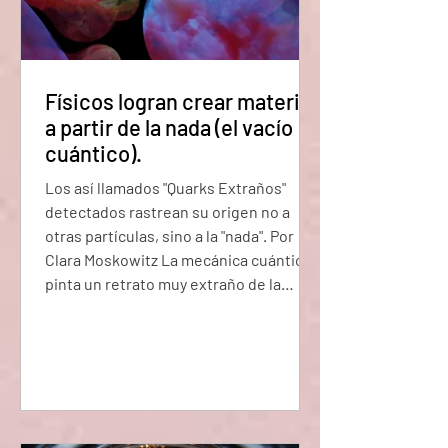
Físicos logran crear materia
a partir de la nada (el vacío
cuántico).
Los así llamados "Quarks Extraños"
detectados rastrean su origen no a
otras partículas, sino a la "nada". Por
Clara Moskowitz La mecánica cuántica
pinta un retrato muy extraño de la
realidad, uno que incluye conexiones
fantasmales entre cosas separadas,
incertidumbres inquietantes, y talvez lo
más extraño, partículas que
espontáneamente surgen del vacío del
espacio. Estas partículas llamadas