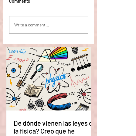
Comments
Físicos logran crear
Científicos tratan
Write a comment...
materia a partir de la
imitar el Big Bang
nada (el vacío cuántico).
producen oro por
accidente.
De dónde vienen las leyes de
la física? Creo que he