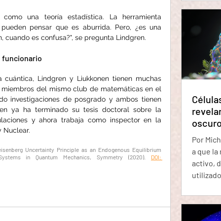
Un event
tres vece
como una teoría estadística. La herramienta 
Tierra 
 pueden pensar que es aburrida. Pero, ¿es una 
n, cuando es confusa?", se pregunta Lindgren.
Una bact
organis
n funcionario
con él d
ahora p
 cuántica, Lindgren y Liukkonen tienen muchas 
 miembros del mismo club de matemáticas en el 
Célula
do investigaciones de posgrado y ambos tienen 
revela
nen ya ha terminado su tesis doctoral sobre la 
ulaciones y ahora trabaja como inspector en la 
oscuro
 Nuclear. 
retorn
Por Michael Le Pag
isenberg Uncertainty Principle as an Endogenous Equilibrium 
a que la
 Systems in Quantum Mechanics, Symmetry (2020).
DOI: 
activo, 
utilizad
demostra
principa
contien