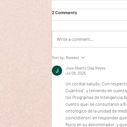
2 Comments
Write a comment...
De dónde vienen las leyes de
Sort by:
Newest
la física? Creo que he
encontrado la respuesta
Jose Alberto Diaz Reyes
Jul 06, 2025
Un cordial saludo. Con respecto
Cuántica", y teniendo en cuent
los Programas de Inteligencia Ar
cuento que: se consultaron a 8 
ontológico de la unidad de medi
coincidieron! en responder que 
físico en su denominador, y que 