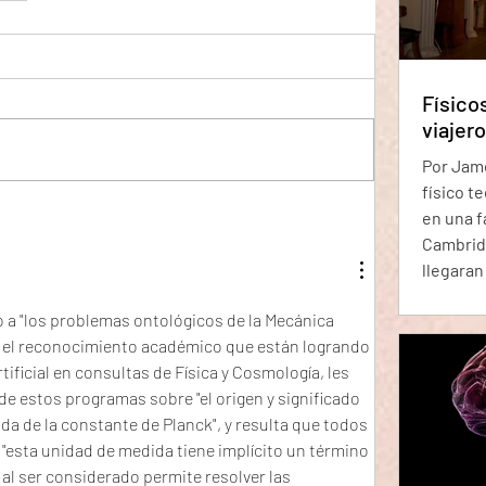
décadas
Físico
viajer
Por Jame
físico t
en una f
Cambrid
llegaran
siguient
 a "los problemas ontológicos de la Mecánica 
estaba 
a el reconocimiento académico que están logrando 
(presum
tificial en consultas de Física y Cosmología, les 
irónico) 
de estos programas sobre "el origen y significado 
tiempo. 
da de la constante de Planck", y resulta que todos 
invitaci
"esta unidad de medida tiene implícito un término 
evento, 
al ser considerado permite resolver las 