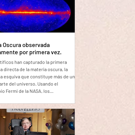
ntal sobre nuestro genoma ¿Cuánto
tro genoma realmente importa?
 argumentan que debido a que la
rte de nuestro ADN está activo, debe
aciend
a Oscura observada
amente por primera vez.
tíficos han capturado la primera
a directa de la materia oscura, la
a esquiva que constituye más de una
arte del universo. Usando el
io Fermi de la NASA, los
gadores han detectado una potente
ón de rayos gamma que emerge de una
ra "similar a un halo" que rodea la Vía
Su frecuencia e intensidad sugieren
 podría ser materia oscura. Los
cos han sabido durante casi dos