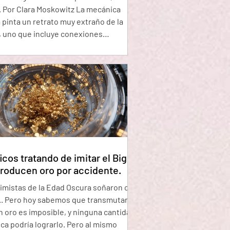
". Por Clara Moskowitz La mecánica
 pinta un retrato muy extraño de la
, uno que incluye conexiones
ales entre cosas separadas,
umbres inquietantes, y talvez lo más
, partículas que espontáneamente
el vacío del espacio. Estas partículas
 "virtuales" deberían aparecer y
se entre ellas en menos que lo que
un
icos tratando de imitar el Big
roducen oro por accidente.
imistas de la Edad Oscura soñaron con
.. Pero hoy sabemos que transmutar
 oro es imposible, y ninguna cantidad
odría lograrlo. Pero al mismo