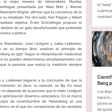
 la mejor manera de interpretarla. Muchas 
la "nada
Copenhague presentada por Niels Bohr y Werner 
cuántica
 Neumann-Wigner, afirman que la conciencia de la 
realidad
 su resultado. Por otro lado, Karl Popper y Albert 
fantasm
ealidad objetiva. Erwin Schrödinger propuso el 
destino de un gato desafortunado que pretendía 
incertid
cánica cuántica. 
extraño
surgen d
os finlandeses, Jussi Lindgren y Jukka Liukkonen, 
llamadas
 en su tiempo libre, analizan el principio de 
cancelar
berg en 1927. Según la interpretación tradicional 
dura la 
ento no pueden determinarse simultáneamente con 
 que la persona que realiza la medición siempre 
Científ
 y Liukkonen llegaron a la conclusión de que la 
Bang p
omento, es decir, su relación, es fija. En otras 
Los alqu
e no depende de la persona que lo mide. Lindgren 
la optimización dinámica estocástica. En el marco 
hacerlo.
incipio de incertidumbre de Heisenberg es una 
plomo en
mico, en el que las correlaciones de las variables 
de química p