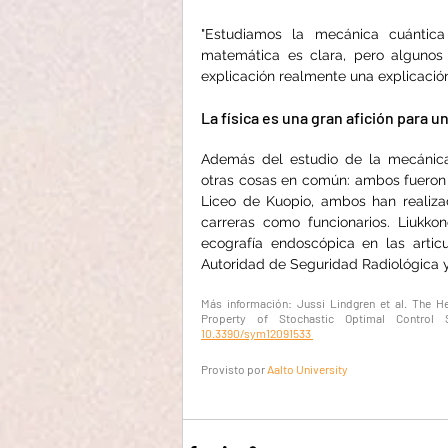
"Estudiamos la mecánica cuántica 
matemática es clara, pero algunos
explicación realmente una explicació
La física es una gran afición para u
Además del estudio de la mecánica
otras cosas en común: ambos fueron
Liceo de Kuopio, ambos han realiza
carreras como funcionarios. Liukko
ecografía endoscópica en las artic
Autoridad de Seguridad Radiológica y
Más información: Jussi Lindgren et al. The He
Property of Stochastic Optimal Control
10.3390/sym12091533 
Provisto por
Aalto University