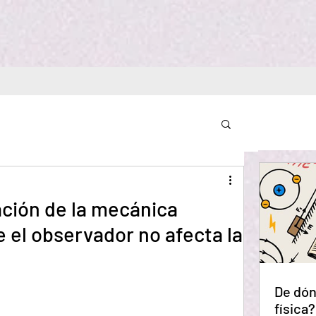
ación de la mecánica
e el observador no afecta la
De dón
física