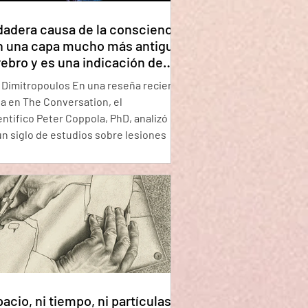
dadera causa de la consciencia
n una capa mucho más antigua
rebro y es una indicación de
 consciencia de la vida no
 Dimitropoulos En una reseña reciente
e de la inteligencia.
a en The Conversation, el
ntífico Peter Coppola, PhD, analizó
n siglo de estudios sobre lesiones
es, experimentos con animales y
ción eléctrica para plantear una
a aparentemente sencilla: ¿qué partes
bro son realmente necesarias para la
ia? La respuesta podría tener graves
iones para las personas en coma, en
vegetativo u otros estados mínimos de
c
acio, ni tiempo, ni partículas: