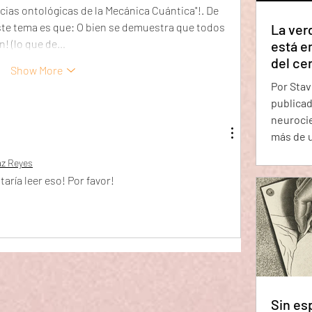
cias ontológicas de la Mecánica Cuántica"!. De 
ste tema es que: O bien se demuestra que todos 
La ver
! (lo que de…
está e
del ce
Show More
que la
Por Stav
depend
publicad
neurocie
más de u
cerebral
az Reyes
estimula
aría leer eso! Por favor!
pregunt
del cere
concienc
implicac
estado 
concien
Sin esp