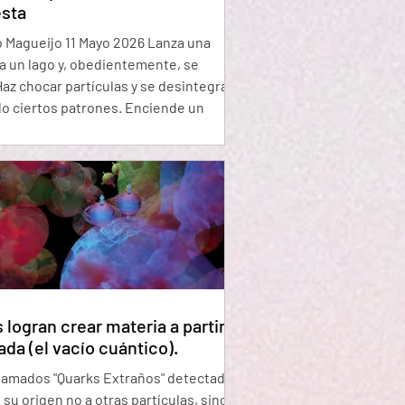
sta
agueijo 11 Mayo 2026 Lanza una
 a un lago y, obedientemente, se
az chocar partículas y se desintegran
o ciertos patrones. Enciende un
tor y aparece la luz. La realidad, con
gloria y drama cósmico, parece operar
anera consistente y predecible. Los
como yo solemos atribuir este hecho
eniente a lo que llamamos las leyes de
aleza. Estas leyes se aplican igual en
rtes: la misma fuerza de gr
 logran crear materia a partir
ada (el vacío cuántico).
llamados "Quarks Extraños" detectados
 su origen no a otras partículas, sino a