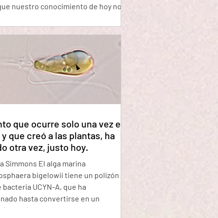
que nuestro conocimiento de hoy nos
 hay una diferencia fundamental entre
 de oro y uno de plomo, también nos
 un átomo de plomo contiene solo tres
 más que un átomo de oro. ¿No sería
simplemente extraer esso tres
 del átomo de plomo y ya? ¿Conver
nto que ocurre solo una vez en
y que creó a las plantas, ha
o otra vez, justo hoy.
a Simmons El alga marina
sphaera bigelowii tiene un polizón en
 bacteria UCYN-A, que ha
nado hasta convertirse en un
 (flecha) dentro de la célula del alga.