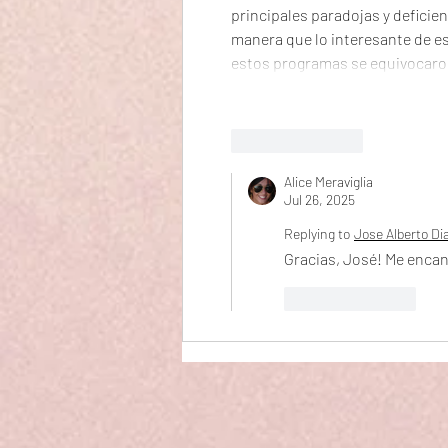
principales paradojas y deficien
manera que lo interesante de e
estos programas se equivocaron
Like
Reply
Alice Meraviglia
Jul 26, 2025
Replying to
Jose Alberto Di
Gracias, José! Me encant
Like
Reply