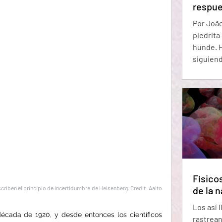
respue
Por João M
piedrita
hunde. H
siguiend
interrup
toda su 
de una m
físicos 
tan conv
la natur
todas pa
Físicos
de la n
scriben el principio de incertidumbre de Heisenberg. Credit: Aalto 
Los así 
écada de 1920, y desde entonces los científicos 
rastrean