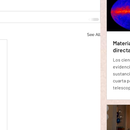
fundame
de nues
Algunos
mayor pa
estar h
See All
Materi
direct
Los cien
evidenci
sustanci
cuarta p
telescop
investi
radiaci
estructu
Láctea. 
que esto
científi