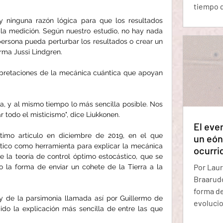
tiempo 
dice que
y ninguna razón lógica para que los resultados 
un átomo
la medición. Según nuestro estudio, no hay nada 
dice que
ersona pueda perturbar los resultados o crear un 
irma Jussi Lindgren.
protones
posible 
erpretaciones de la mecánica cuántica que apoyan 
protones
sta, y al mismo tiempo lo más sencilla posible. Nos 
r todo el misticismo", dice Liukkonen.
El eve
ltimo artículo en diciembre de 2019, en el que 
un eón 
ático como herramienta para explicar la mecánica 
ocurrid
e la teoría de control óptimo estocástico, que se 
Por Laur
o la forma de enviar un cohete de la Tierra a la 
Braarudo
forma de
y de la parsimonia llamada así por Guillermo de 
evolucio
do la explicación más sencilla de entre las que 
orgánulo