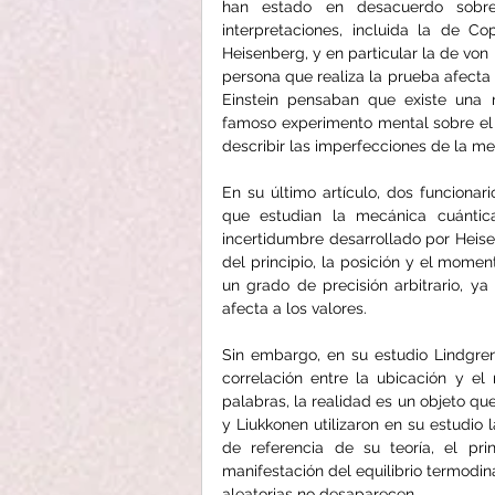
han estado en desacuerdo sobre
interpretaciones, incluida la de 
Heisenberg, y en particular la de von
persona que realiza la prueba afecta a
Einstein pensaban que existe una r
famoso experimento mental sobre el 
describir las imperfecciones de la me
En su último artículo, dos funcionari
que estudian la mecánica cuántica
incertidumbre desarrollado por Heisen
del principio, la posición y el mom
un grado de precisión arbitrario, ya
afecta a los valores.
Sin embargo, en su estudio Lindgren
correlación entre la ubicación y el m
palabras, la realidad es un objeto qu
y Liukkonen utilizaron en su estudio 
de referencia de su teoría, el pr
manifestación del equilibrio termodiná
aleatorias no desaparecen.