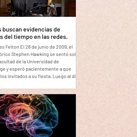
 que hay un resplan
s buscan evidencias de
os del tiempo en las redes.
s Felton El 28 de junio de 2009, el
eórico Stephen Hawking se sentó solo
acultad de la Universidad de
ge y esperó pacientemente a que
 los invitados a su fiesta. Luego al día
e envió las invitaciones. Hawking
realizando un experimento
iblemente con sentido del humor
para ver si era posible viajar en el
La idea era que, si enviaba las
ones después de que se celebrara el
solo los viaje