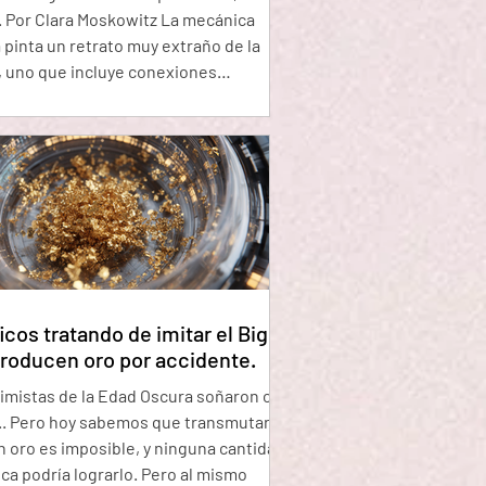
". Por Clara Moskowitz La mecánica
 pinta un retrato muy extraño de la
, uno que incluye conexiones
ales entre cosas separadas,
umbres inquietantes, y talvez lo más
, partículas que espontáneamente
el vacío del espacio. Estas partículas
 "virtuales" deberían aparecer y
se entre ellas en menos que lo que
un
icos tratando de imitar el Big
roducen oro por accidente.
imistas de la Edad Oscura soñaron con
.. Pero hoy sabemos que transmutar
 oro es imposible, y ninguna cantidad
odría lograrlo. Pero al mismo