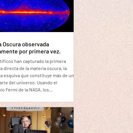
ntal sobre nuestro genoma ¿Cuánto
tro genoma realmente importa?
 argumentan que debido a que la
rte de nuestro ADN está activo, debe
aciend
a Oscura observada
amente por primera vez.
tíficos han capturado la primera
a directa de la materia oscura, la
a esquiva que constituye más de una
arte del universo. Usando el
io Fermi de la NASA, los
gadores han detectado una potente
ón de rayos gamma que emerge de una
ra "similar a un halo" que rodea la Vía
Su frecuencia e intensidad sugieren
 podría ser materia oscura. Los
cos han sabido durante casi dos