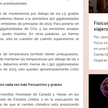
s preindustriales.
décadas
% de mantenernos por debajo de los 1,5 grados 
odemos liberar a la atmósfera 250 gigatoneladas 
Físico
 emisiones de principios de 2023. Para ponerlo en 
viajer
 gigatoneladas de CO2, y las emisiones anuales 
 punto máximo. En otras palabras, ya hemos 
Por Jame
dos, sólo es cuestión de cuándo superaremos el 
físico t
en una f
Cambrid
s de temperatura también tienen presupuestos. 
de mantener las temperaturas por debajo de los 2 
llegaran
o, debemos emitir menos de 1.350 gigatoneladas 
siguient
os de 2023, sólo quedan aproximadamente 1.000 
estaba 
(presum
irónico) 
son cada vez más frecuentes y graves
tiempo. 
invitaci
ncendios forestales de Canadá y Hawai, en las 
este de Estados Unidos o en la evacuación de 
evento, 
ta de que el cambio climático está provocando 