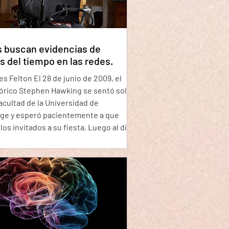
 que hay un resplan
s buscan evidencias de
os del tiempo en las redes.
s Felton El 28 de junio de 2009, el
eórico Stephen Hawking se sentó solo
acultad de la Universidad de
ge y esperó pacientemente a que
 los invitados a su fiesta. Luego al día
e envió las invitaciones. Hawking
realizando un experimento
iblemente con sentido del humor
para ver si era posible viajar en el
La idea era que, si enviaba las
ones después de que se celebrara el
solo los viaje