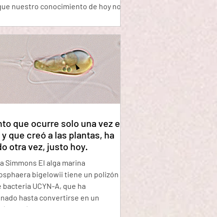
que nuestro conocimiento de hoy nos
 hay una diferencia fundamental entre
 de oro y uno de plomo, también nos
 un átomo de plomo contiene solo tres
 más que un átomo de oro. ¿No sería
simplemente extraer esso tres
 del átomo de plomo y ya? ¿Conver
nto que ocurre solo una vez en
y que creó a las plantas, ha
o otra vez, justo hoy.
a Simmons El alga marina
sphaera bigelowii tiene un polizón en
 bacteria UCYN-A, que ha
nado hasta convertirse en un
 (flecha) dentro de la célula del alga.