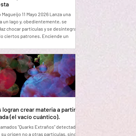
sta
agueijo 11 Mayo 2026 Lanza una
 a un lago y, obedientemente, se
az chocar partículas y se desintegran
o ciertos patrones. Enciende un
tor y aparece la luz. La realidad, con
gloria y drama cósmico, parece operar
anera consistente y predecible. Los
como yo solemos atribuir este hecho
eniente a lo que llamamos las leyes de
aleza. Estas leyes se aplican igual en
rtes: la misma fuerza de gr
 logran crear materia a partir
ada (el vacío cuántico).
llamados "Quarks Extraños" detectados
 su origen no a otras partículas, sino a