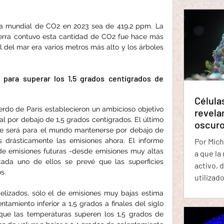
Un event
tres vece
a mundial de CO2 en 2023 sea de 419,2 ppm. La 
Tierra 
ierra contuvo esta cantidad de CO2 fue hace más 
Una bact
l del mar era varios metros más alto y los árboles 
organis
con él d
ahora p
para superar los 1,5 grados centígrados de 
Célula
rdo de París establecieron un ambicioso objetivo 
revela
 por debajo de 1,5 grados centígrados. El último 
oscuro
que será para el mundo mantenerse por debajo de 
retorn
Por Michael Le Pag
drásticamente las emisiones ahora. El informe 
de emisiones futuras -desde emisiones muy altas 
a que la
ada uno de ellos se prevé que las superficies 
activo, 
s.
utilizad
demostra
lizados, sólo el de emisiones muy bajas estima 
principa
amiento inferior a 1,5 grados a finales del siglo 
contien
que las temperaturas superen los 1,5 grados de 