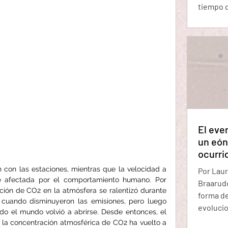
tiempo 
dice que
un átomo
dice que
protones
posible 
protones
El eve
un eón 
ocurrid
con las estaciones, mientras que la velocidad a 
Por Laur
 afectada por el comportamiento humano. Por 
Braarudo
ión de CO2 en la atmósfera se ralentizó durante 
forma de
 cuando disminuyeron las emisiones, pero luego 
evolucio
 el mundo volvió a abrirse. Desde entonces, el 
orgánulo
la concentración atmosférica de CO2 ha vuelto a 