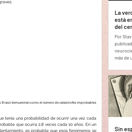
graves.
La ver
está e
del ce
que la
Por Stav
depend
publicad
neurocie
más de u
cerebral
estimula
pregunt
del cere
concienc
implicac
á y Brasil demuestran como el número de catástrofes improbables 
estado 
concien
e tenía una probabilidad de ocurrir una vez cada 
robable que ocurra 2,8 veces cada 10 años. En un 
Sin esp
lentamiento, es probable que esos fenómenos se 