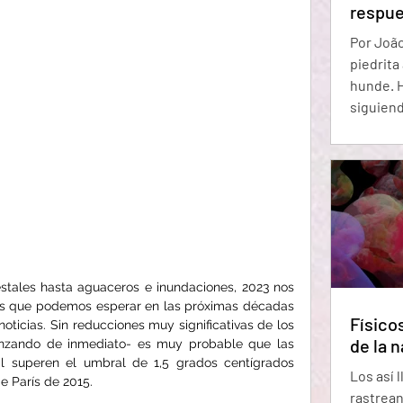
respue
Por João M
piedrita
hunde. H
siguiend
interrup
toda su 
de una m
físicos 
tan conv
la natur
todas pa
stales hasta aguaceros e inundaciones, 2023 nos 
s que podemos esperar en las próximas décadas 
Físicos
oticias. Sin reducciones muy significativas de los 
de la n
nzando de inmediato- es muy probable que las 
al superen el umbral de 1,5 grados centígrados 
Los así 
e París de 2015.
rastrean