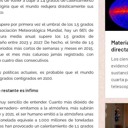
fundame
s de volver a bajar a 1,4 grados de calentamiento 
xigiría que el mundo redujera drásticamente sus 
de nues
to.
Algunos
mayor pa
ere por primera vez el umbral de los 1,5 grados 
estar h
sociación Meteorológica Mundial, hay un 66% de 
tura media anual supere los 1,5 grados de 
Materi
o entre 2023 y 2027. De hecho, el límite de 1,5 
direct
eriodos más cortos de semanas y meses en 2015, 
fue el mes más caluroso jamás registrado, con 
Los cien
 cuatro días consecutivos.
evidenci
sustanci
s políticas actuales, es probable que el mundo 
grados centígrados en 2100.
cuarta p
telescop
 restante es ínfimo
investi
radiaci
muy sencillo de entender. Cuanto más dióxido de 
estructu
vernadero- emitamos a la atmósfera, más subirán 
Láctea. 
 y 2021, el ser humano emitió a la atmósfera unas 
que esto
onelada equivale a 1.000 millones de toneladas 
nes han provocado un calentamiento de 1,1 grados 
científi