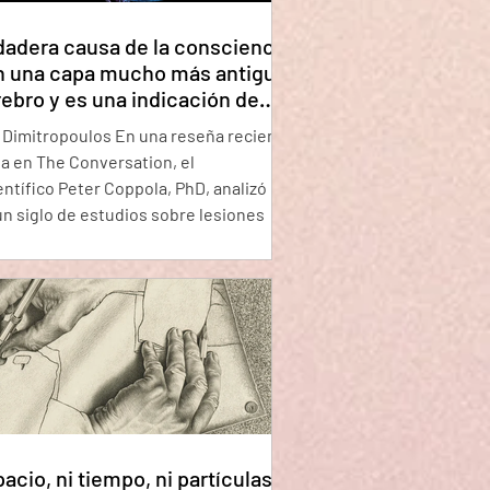
dadera causa de la consciencia
n una capa mucho más antigua
rebro y es una indicación de
 consciencia de la vida no
 Dimitropoulos En una reseña reciente
e de la inteligencia.
a en The Conversation, el
ntífico Peter Coppola, PhD, analizó
n siglo de estudios sobre lesiones
es, experimentos con animales y
ción eléctrica para plantear una
a aparentemente sencilla: ¿qué partes
bro son realmente necesarias para la
ia? La respuesta podría tener graves
iones para las personas en coma, en
vegetativo u otros estados mínimos de
c
acio, ni tiempo, ni partículas: