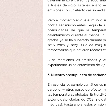
calentamiento entre 2041 y 2060, ante
a finales de siglo. Este escenario e
emisiones con un efecto casi inmedia
Pero el momento en que el mundo sup
podría ser mucho antes. Según la A
posibilidades de que la tempera
calentamiento durante al menos un añ
grados ya se ha superado durante p
2016, 2020 y 2023. Julio de 2023 
temperaturas que batieron récords en
Si se mantienen las emisiones y la
experimente un calentamiento de 2,7 
3. Nuestro presupuesto de carbono
En esencia, el cambio climático es 
carbono -y otros gases de efecto in
las temperaturas globales. Entre 1850
2.500 gigatoneladas de CO2 (1 gigat
métricas). Hasta ahora, estas emisio