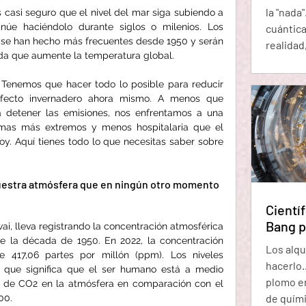
la "nada
s casi seguro que el nivel del mar siga subiendo a 
núe haciéndolo durante siglos o milenios. Los 
cuántica
se han hecho más frecuentes desde 1950 y serán 
realidad
da que aumente la temperatura global.
fantasm
incertid
Tenemos que hacer todo lo posible para reducir 
extraño
fecto invernadero ahora mismo. A menos que 
surgen d
detener las emisiones, nos enfrentamos a una 
llamadas
imas más extremos y menos hospitalaria que el 
. Aquí tienes todo lo que necesitas saber sobre 
cancelar
dura la 
nuestra atmósfera que en ningún otro momento 
Científ
Bang p
i, lleva registrando la concentración atmosférica 
e la década de 1950. En 2022, la concentración 
Los alqu
 417,06 partes por millón (ppm). Los niveles 
hacerlo.
o que significa que el ser humano está a medio 
plomo en
n de CO2 en la atmósfera en comparación con el 
de química p
00.